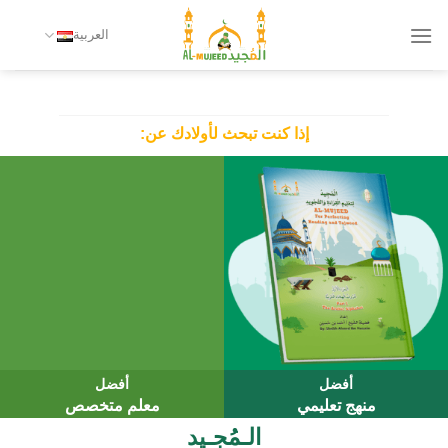
تخطي
العربية
للمحتوى
رَبَّنَا هَبۡ لَنَا مِنۡ أَزۡوَٰجِنَا وَذُرِّيَّٰتِنَا قُرَّةَ أَعۡيُنٖ وَٱجۡعَلۡنَا لِلۡمُتَّقِينَ إِمَامًا ٧٤
إذا كنت تبحث لأولادك عن:
أفضل
أفضل
منهج تعليمي
معلم متخصص
الـمُجـيد